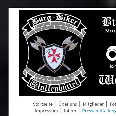
Startseite
Über uns
Mitglieder
Fo
Impressum
Intern
Pressemitteilun