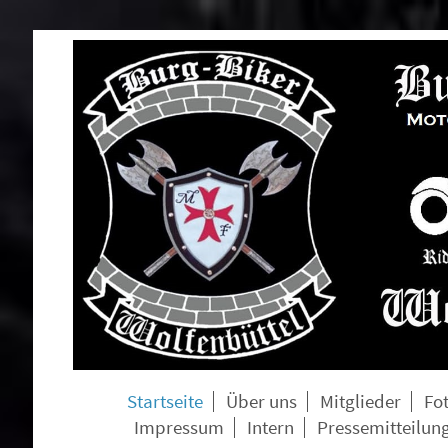
Startseite
Über uns
Mitglieder
Fo
Impressum
Intern
Pressemitteilun