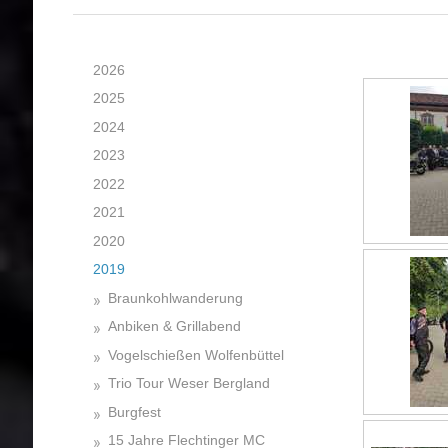
2026
2025
2024
2023
2022
2021
2020
2019
Braunkohlwanderung
Anbiken & Grillabend
Vogelschießen Wolfenbüttel
Trio Tour Weser Bergland
Burgfest
15 Jahre Flechtinger MC