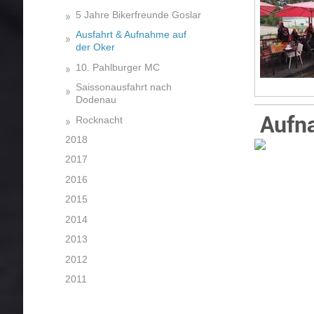
5 Jahre Bikerfreunde Goslar
Ausfahrt & Aufnahme auf
der Oker
10. Pahlburger MC
Saissonausfahrt nach
Dodenau
Aufn
Rocknacht
2018
2017
2016
2015
2014
2013
2012
2011