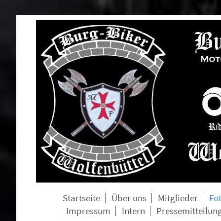
Startseite
Über uns
Mitglieder
Fo
Impressum
Intern
Pressemitteilun