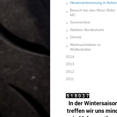
Hexenverbrennung in Achim
Besuch bei den Moor-Rider
MC
Sommerfest
Abbiken Bordesholm
Dömitz
Weihnachtsfeier in
Wolfenbüttel
2014
2013
2012
2011
In der Wintersaiso
treffen wir uns min