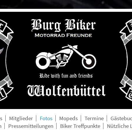
s
Mitglieder
Fotos
Mopeds
Termine
Gästebu
n
Pressemitteilungen
Biker Treffpunkte
Nützliche 