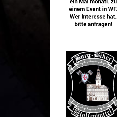
ein Mal monatl. zu
einem Event in WF
Wer Interesse hat,
bitte anfragen!
Gäste sind! herzlichs
willkommen.