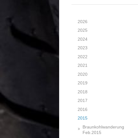
2026
2025
2024
2023
2022
2021
2020
2019
2018
2017
2016
2015
Braunkohlwanderung
Feb.2015