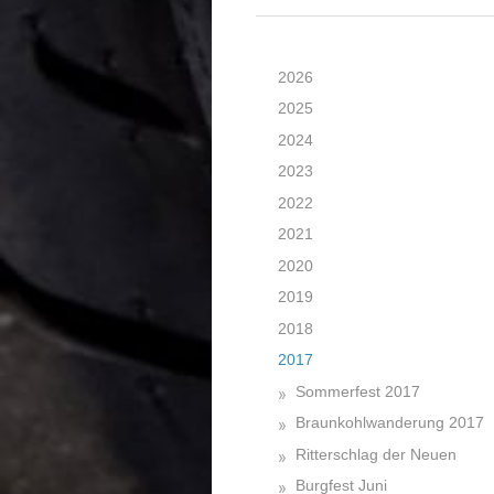
2026
2025
2024
2023
2022
2021
2020
2019
2018
2017
Sommerfest 2017
Braunkohlwanderung 2017
Ritterschlag der Neuen
Burgfest Juni