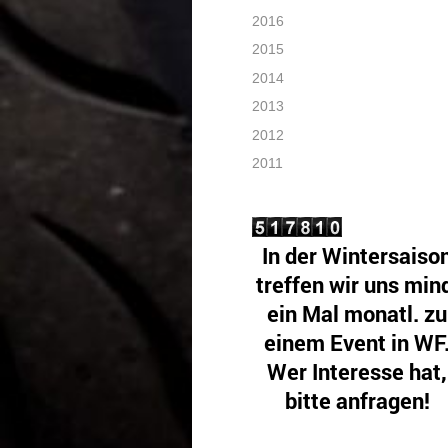
2016
2015
2014
2013
2012
2011
In der Wintersaiso
treffen wir uns min
ein Mal monatl. zu
einem Event in WF
Wer Interesse hat,
bitte anfragen!