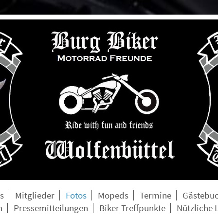
s
Mitglieder
Fotos
Mopeds
Termine
Gästebu
n
Pressemitteilungen
Biker Treffpunkte
Nützliche 