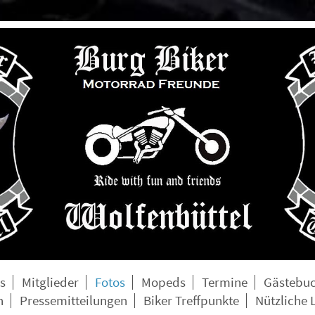
s
Mitglieder
Fotos
Mopeds
Termine
Gästebu
n
Pressemitteilungen
Biker Treffpunkte
Nützliche 