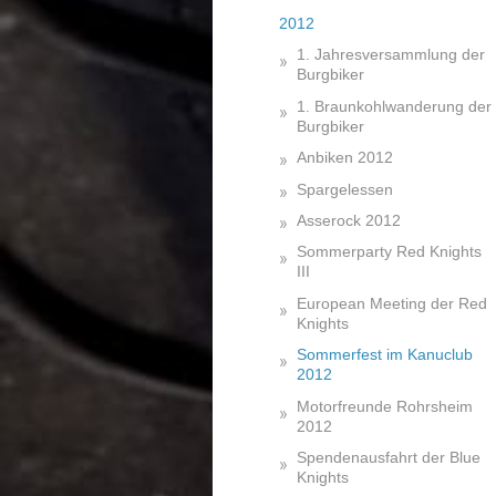
2012
1. Jahresversammlung der
Burgbiker
1. Braunkohlwanderung der
Burgbiker
Anbiken 2012
Spargelessen
Asserock 2012
Sommerparty Red Knights
III
European Meeting der Red
Knights
Sommerfest im Kanuclub
2012
Motorfreunde Rohrsheim
2012
Spendenausfahrt der Blue
Knights