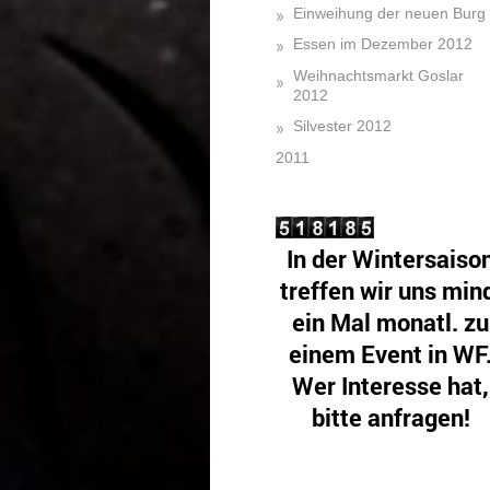
Einweihung der neuen Burg
Essen im Dezember 2012
Weihnachtsmarkt Goslar
2012
Silvester 2012
2011
In der Wintersaiso
treffen wir uns min
ein Mal monatl. zu
einem Event in WF
Wer Interesse hat,
bitte anfragen!
Gäste sind! herzlichs