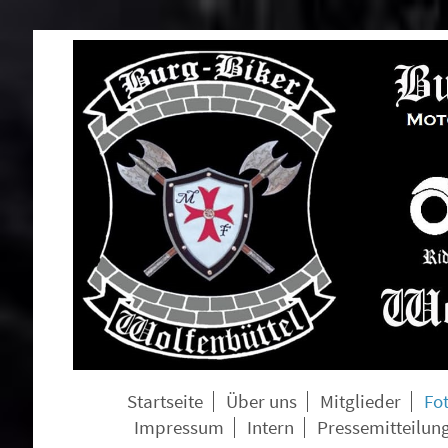
Startseite
Über uns
Mitglieder
Fo
Impressum
Intern
Pressemitteilun