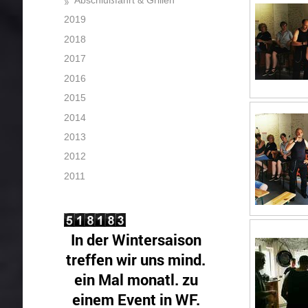
2019
2018
2017
2016
2015
2014
2013
2012
2011
In der Wintersaison
treffen wir uns mind.
ein Mal monatl. zu
einem Event in WF.