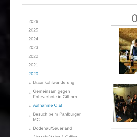
2026
2025
2024
2023
2022
2021
2020
Braunkohlwanderung
Gemeinsam gegen
Fahrverbote in Gifhorn
Aufnahme Olaf
Besuch beim Pahlburger
MC
Dodenau/Sauerland
Abschlußfahrt & Grillen