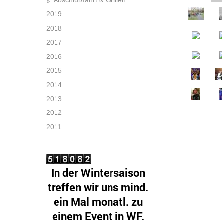
2019
2018
2017
2016
2015
2014
2013
2012
2011
In der Wintersaison
treffen wir uns mind.
ein Mal monatl. zu
einem Event in WF.