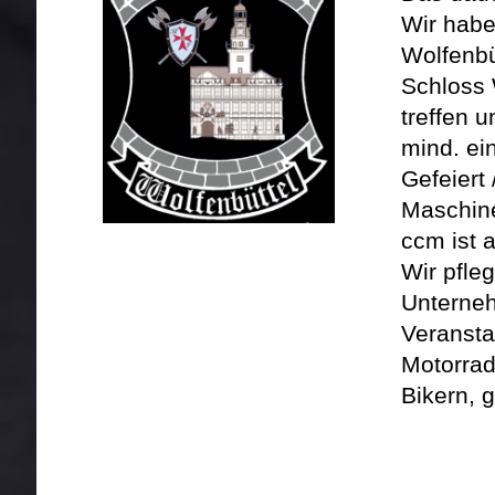
Wir habe
Wolfenbü
Schloss 
treffen 
mind. ei
Gefeiert
Maschine
ccm ist a
Wir pfle
Unterne
Veransta
Motorrad
Bikern, g