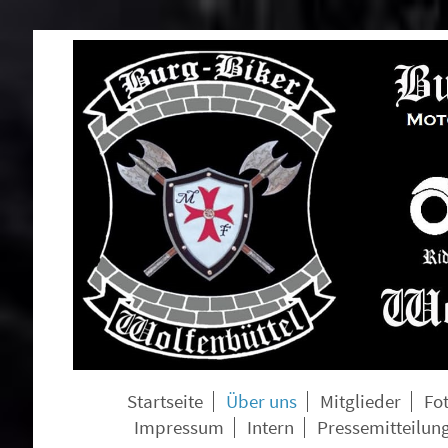
Startseite
Über uns
Mitglieder
Fo
Impressum
Intern
Pressemitteilun